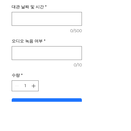
격
대관 날짜 및 시간
*
0/500
오디오 녹음 여부
*
0/10
수량
*
장바구니에 담기
12시간부터는 시간제 요금제보다 좀
더 저렴하게 12시간 단위로 정액 결